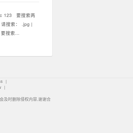
 123 要搜索两
索： .jpg |
搜索...
ss
w
我们会及时删除侵权内容,谢谢合