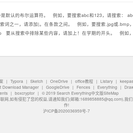
D是默认的布尔运算符。 例如，要搜索abc和123，请搜索： abc
索词之一，请添加|。在条款之间。 例如，要搜索.jpg或.bmp，请搜
mp 要从搜索中排除某些内容，请加上！在学期的开头。 例如，要
案
Typora
Sketch
OneDrive
office教程
Listary
keepa
et Download Manager
GoogleDrive
Fences
Everything
Dra
ents
boxcryptor
© 2019
Search Everything中文版
SiteMap
网,如有侵犯了您的权益,请通知我们(邮箱:1689858885@qq.com),
作!
沪ICP备2020036959号-7