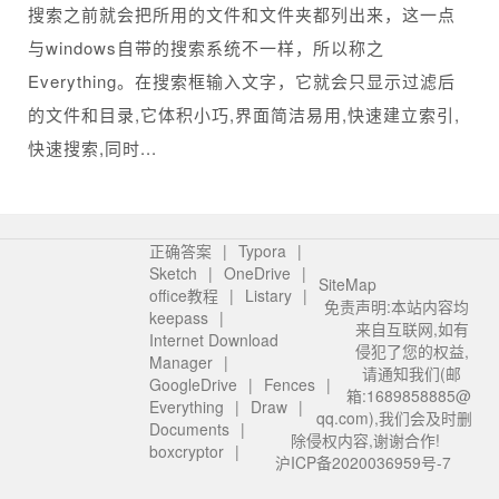
搜索之前就会把所用的文件和文件夹都列出来，这一点
与windows自带的搜索系统不一样，所以称之
Everything。在搜索框输入文字，它就会只显示过滤后
的文件和目录,它体积小巧,界面简洁易用,快速建立索引,
快速搜索,同时...
正确答案
Typora
Sketch
OneDrive
SiteMap
office教程
Listary
免责声明:本站内容均
keepass
来自互联网,如有
Internet Download
侵犯了您的权益,
Manager
请通知我们(邮
GoogleDrive
Fences
箱:1689858885@
Everything
Draw
qq.com),我们会及时删
Documents
除侵权内容,谢谢合作!
boxcryptor
沪ICP备2020036959号-7