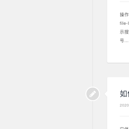
操作 
fi
示搜索
号...
如
202
它体