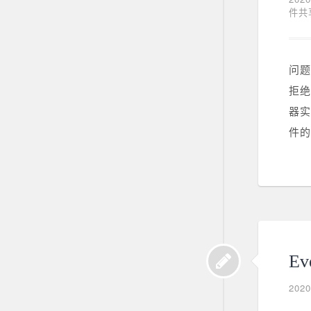
件共
问题
拒绝
器实
件的
E
202