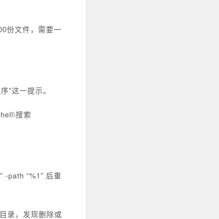
000份文件，需要一
序”这一提示。
ell\搜索
 -path “%1” 后重
该目录，发现删除或