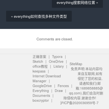
everything搜索网络位置 »
« everything如何查找多种文件类型
Comments are closed.
正确答案
Typora
Sketch
OneDrive
SiteMap
office教程
Listary
免责声明:本站内容均
keepass
来自互联网,如有
Internet Download
侵犯了您的权益,
Manager
请通知我们(邮
GoogleDrive
Fences
箱:1689858885@
Everything
Draw
qq.com),我们会及时删
Documents
除侵权内容,谢谢合作!
boxcryptor
沪ICP备2020036959号-7