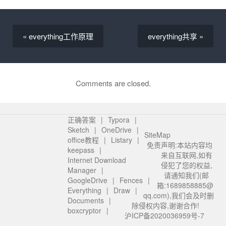
« everything工作原理
everything共享 »
Comments are closed.
正确答案
Typora
Sketch
OneDrive
SiteMap
office教程
Listary
免责声明:本站内容均
keepass
来自互联网,如有
Internet Download
侵犯了您的权益,
Manager
请通知我们(邮
GoogleDrive
Fences
箱:1689858885@
Everything
Draw
qq.com),我们会及时删
Documents
除侵权内容,谢谢合作!
boxcryptor
沪ICP备2020036959号-7